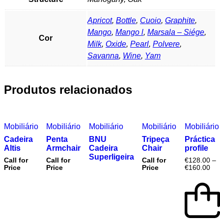
Apricot
,
Bottle
,
Cuoio
,
Graphite
,
Mango
,
Mango l
,
Marsala – Siége
,
Cor
Milk
,
Oxide
,
Pearl
,
Polvere
,
Savanna
,
Wine
,
Yam
Produtos relacionados
Mobiliário
Mobiliário
Mobiliário
Mobiliário
Mobiliário
Cadeira
Penta
BNU
Tripeça
Práctica
Altis
Armchair
Cadeira
Chair
profile
Superligeira
Call for
Call for
Call for
€
128.00
–
Price
Price
Price
€
160.00