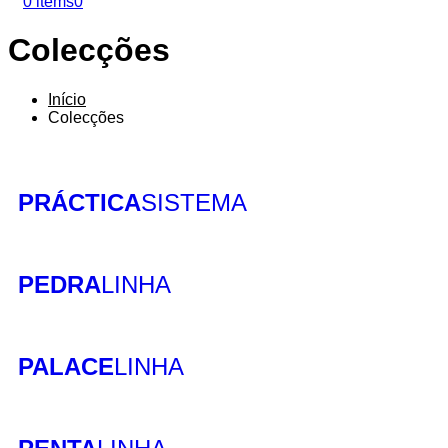
0 items
0
Colecções
Início
Colecções
PRÁCTICA
SISTEMA
PEDRA
LINHA
PALACE
LINHA