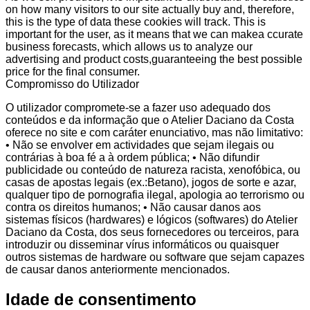
on how many visitors to our site actually buy and, therefore,
this is the type of data these cookies will track. This is
important for the user, as it means that we can makea ccurate
business forecasts, which allows us to analyze our
advertising and product costs,guaranteeing the best possible
price for the final consumer.
Compromisso do Utilizador
O utilizador compromete-se a fazer uso adequado dos
conteúdos e da informação que o Atelier Daciano da Costa
oferece no site e com caráter enunciativo, mas não limitativo:
• Não se envolver em actividades que sejam ilegais ou
contrárias à boa fé a à ordem pública; • Não difundir
publicidade ou conteúdo de natureza racista, xenofóbica, ou
casas de apostas legais (ex.:Betano), jogos de sorte e azar,
qualquer tipo de pornografia ilegal, apologia ao terrorismo ou
contra os direitos humanos; • Não causar danos aos
sistemas físicos (hardwares) e lógicos (softwares) do Atelier
Daciano da Costa, dos seus fornecedores ou terceiros, para
introduzir ou disseminar vírus informáticos ou quaisquer
outros sistemas de hardware ou software que sejam capazes
de causar danos anteriormente mencionados.
Idade de consentimento