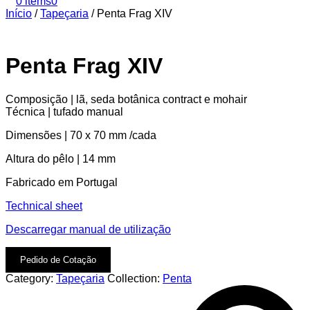
0 items
0
Início
/
Tapeçaria
/
Penta Frag XIV
Penta Frag XIV
Composição | lã, seda botânica contract e mohair
Técnica | tufado manual
Dimensões | 70 x 70 mm /cada
Altura do pêlo | 14 mm
Fabricado em Portugal
Technical sheet
Descarregar manual de utilização
Pedido de Cotação
Category:
Tapeçaria
Collection:
Penta