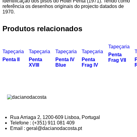
identificação dos pisos do Hotel Penta (1971). Tendo como
referência os desenhos originais do projecto datados de
1970.
Produtos relacionados
Tapeçaria
Tapeçaria
Tapeçaria
Tapeçaria
Tapeçaria
T
Penta
Penta II
Penta
Penta IV
Penta
P
Frag VII
XVIII
Blue
Frag IV
Rua Arriaga 2, 1200-609 Lisboa, Portugal
Telefone : (+351) 911 081 409
Email : geral@dacianodacosta.pt