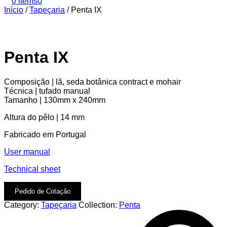
0 items
0
Início
/
Tapeçaria
/
Penta IX
Penta IX
Composição | lã, seda botânica contract e mohair
Técnica | tufado manual
Tamanho | 130mm x 240mm
Altura do pêlo | 14 mm
Fabricado em Portugal
User manual
Technical sheet
Pedido de Cotação
Category:
Tapeçaria
Collection:
Penta