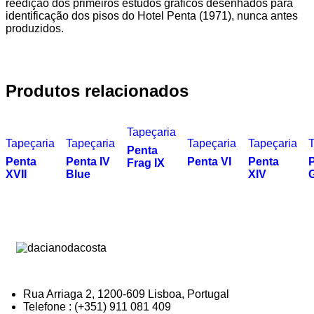
reedição dos primeiros estudos gráficos desenhados para
identificação dos pisos do Hotel Penta (1971), nunca antes
produzidos.
Produtos relacionados
Tapeçaria
Tapeçaria
Tapeçaria
Tapeçaria
Tapeçaria
T
Penta
Penta
Penta IV
Penta VI
Penta
P
Frag IX
XVII
Blue
XIV
Rua Arriaga 2, 1200-609 Lisboa, Portugal
Telefone : (+351) 911 081 409