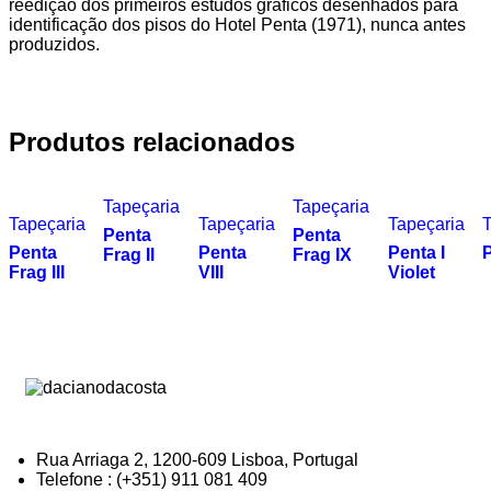
reedição dos primeiros estudos gráficos desenhados para
identificação dos pisos do Hotel Penta (1971), nunca antes
produzidos.
Produtos relacionados
Tapeçaria
Tapeçaria
Tapeçaria
Tapeçaria
Tapeçaria
T
Penta
Penta
Penta
Penta
Penta I
P
Frag II
Frag IX
Frag III
VIII
Violet
Rua Arriaga 2, 1200-609 Lisboa, Portugal
Telefone : (+351) 911 081 409