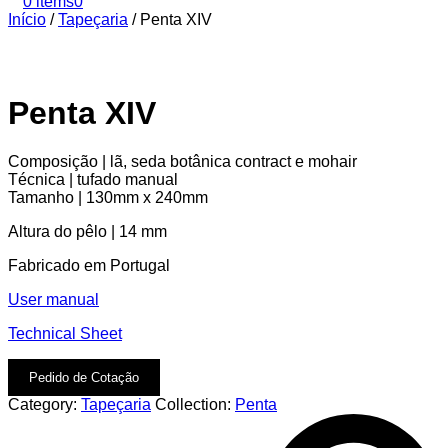
0 items
0
Início
/
Tapeçaria
/
Penta XIV
Penta XIV
Composição | lã, seda botânica contract e mohair
Técnica | tufado manual
Tamanho | 130mm x 240mm
Altura do pêlo | 14 mm
Fabricado em Portugal
User manual
Technical Sheet
Pedido de Cotação
Category:
Tapeçaria
Collection:
Penta