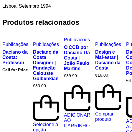
Lisboa, Setembro 1994
Produtos relacionados
Publicações
Publicações
Publicações
Publicações
Pu
O CCB por
Daciano da
Daciano da
Design e
Da
Daciano Da
Costa:
Costa
Mal-estar |
Co
Costa |
Professor
Designer |
Daciano da
Co
João Paulo
Fundação
Costa
De
Martins
Call for Price
Calouste
Po
€
16.00
€
39.90
Gulbenkian
€
6
€
30.00
Comprar
ADICIONAR
produto
AO
AD
Selecione a
CARRINHO
A
opção
C