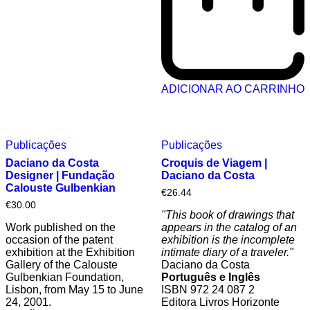
ADICIONAR AO CARRINHO
Publicações
Publicações
Daciano da Costa
Croquis de Viagem |
Designer | Fundação
Daciano da Costa
Calouste Gulbenkian
€
26.44
€
30.00
"This book of drawings that
Work published on the
appears in the catalog of an
occasion of the patent
exhibition is the incomplete
exhibition at the Exhibition
intimate diary of a traveler."
Gallery of the Calouste
Daciano da Costa
Gulbenkian Foundation,
Português e Inglês
Lisbon, from May 15 to June
ISBN 972 24 087 2
24, 2001.
Editora
Livros Horizonte