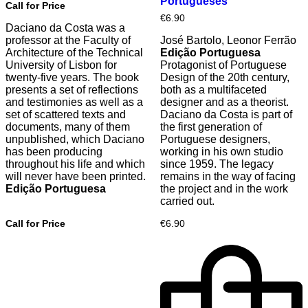
Portugueses
Call for Price
€
6.90
Daciano da Costa was a
professor at the Faculty of
José Bartolo, Leonor Ferrão
Architecture of the Technical
Edição Portuguesa
University of Lisbon for
Protagonist of Portuguese
twenty-five years. The book
Design of the 20th century,
presents a set of reflections
both as a multifaceted
and testimonies as well as a
designer and as a theorist.
set of scattered texts and
Daciano da Costa is part of
documents, many of them
the first generation of
unpublished, which Daciano
Portuguese designers,
has been producing
working in his own studio
throughout his life and which
since 1959. The legacy
will never have been printed.
remains in the way of facing
Edição Portuguesa
the project and in the work
carried out.
Call for Price
€
6.90