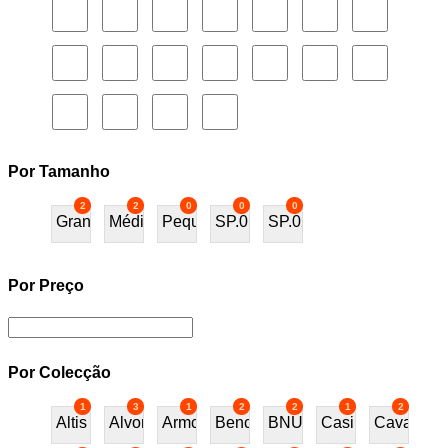
Por Tamanho
2
2
0
0
0
Grande
Médio
Pequeno
SP.01
SP.02
Por Preço
Por Colecção
1
3
1
2
2
1
2
Altis
Alvor
Armchair
Bench
BNU
Casino
Cavalos