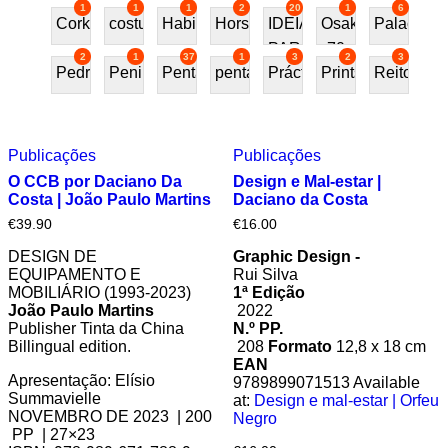
1
1
1
2
20
1
6
Cork
costureira
Habitat70
Horses
IDEIAS
Osaka
Palace
PARA
70
2
1
37
1
3
2
3
Pedra
Peninsular
Penta
pentafurniture
Práctica
Prints
Reitoria
PRESENTE
Publicações
Publicações
O CCB por Daciano Da
Design e Mal-estar |
Costa | João Paulo Martins
Daciano da Costa
€
39.90
€
16.00
DESIGN DE
Graphic Design -
EQUIPAMENTO E
Rui Silva
MOBILIÁRIO (1993-2023)
1ª Edição
João Paulo Martins
2022
Publisher Tinta da China
N.º PP.
Billingual edition.
208
Formato
12,8 x 18 cm
EAN
Apresentação: Elísio
9789899071513 Available
Summavielle
at:
Design e mal-estar | Orfeu
NOVEMBRO DE 2023 | 200
Negro
PP | 27×23