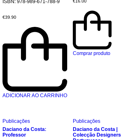
ISBN: 978‑989‑671‑788-9
€
16.00
€
39.90
Comprar produto
ADICIONAR AO CARRINHO
Publicações
Publicações
Daciano da Costa:
Daciano da Costa |
Professor
Colecção Designers