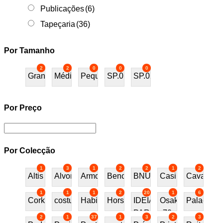
Publicações
(6)
Tapeçaria
(36)
Por Tamanho
2
2
0
0
0
Grande
Médio
Pequeno
SP.01
SP.02
Por Preço
Por Colecção
1
3
1
2
2
1
2
Altis
Alvor
Armchair
Bench
BNU
Casino
Cavalos
1
1
1
2
20
1
6
Cork
costureira
Habitat70
Horses
IDEIAS
Osaka
Palace
PARA
70
2
1
37
1
3
2
3