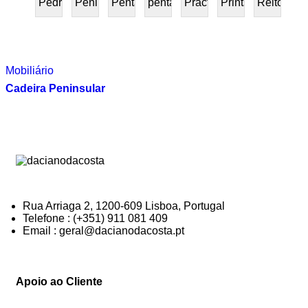
Pedra
Peninsular
Penta
pentafurniture
Práctica
Prints
Reitoria
PRESENTE
Mobiliário
Cadeira Peninsular
Rua Arriaga 2, 1200-609 Lisboa, Portugal
Telefone : (+351) 911 081 409
Email : geral@dacianodacosta.pt
Apoio ao Cliente