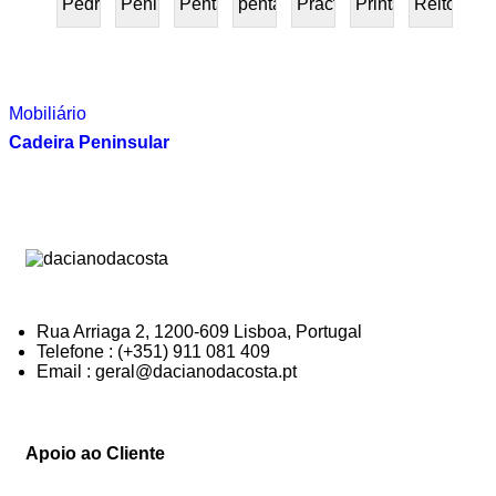
Pedra
Peninsular
Penta
pentafurniture
Práctica
Prints
Reitoria
PRESENTE
Mobiliário
Cadeira Peninsular
Rua Arriaga 2, 1200-609 Lisboa, Portugal
Telefone : (+351) 911 081 409
Email : geral@dacianodacosta.pt
Apoio ao Cliente