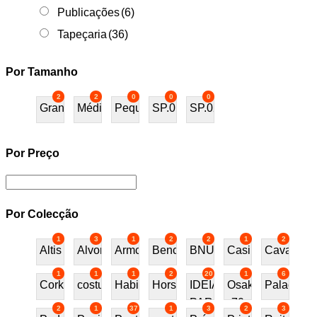
Publicações
(6)
Tapeçaria
(36)
Por Tamanho
2
2
0
0
0
Grande
Médio
Pequeno
SP.01
SP.02
Por Preço
Por Colecção
1
3
1
2
2
1
2
Altis
Alvor
Armchair
Bench
BNU
Casino
Cavalos
1
1
1
2
20
1
6
Cork
costureira
Habitat70
Horses
IDEIAS
Osaka
Palace
PARA
70
2
1
37
1
3
2
3