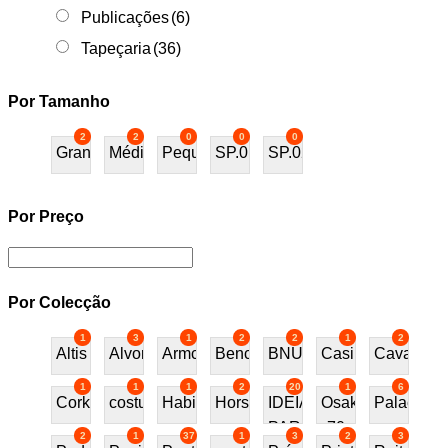
Publicações
(6)
Tapeçaria
(36)
Por Tamanho
2
2
0
0
0
Grande
Médio
Pequeno
SP.01
SP.02
Por Preço
Por Colecção
1
3
1
2
2
1
2
Altis
Alvor
Armchair
Bench
BNU
Casino
Cavalos
1
1
1
2
20
1
6
Cork
costureira
Habitat70
Horses
IDEIAS
Osaka
Palace
PARA
70
2
1
37
1
3
2
3