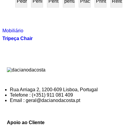
Pedra
Peninsular
Penta
pentafurniture
Práctica
Prints
Reitoria
PRESENTE
Mobiliário
Tripeça Chair
Rua Arriaga 2, 1200-609 Lisboa, Portugal
Telefone : (+351) 911 081 409
Email : geral@dacianodacosta.pt
Apoio ao Cliente