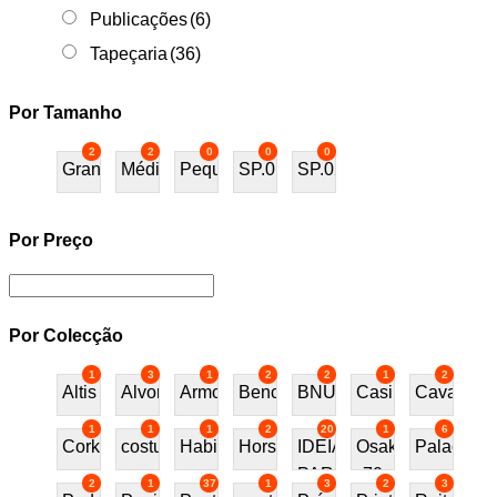
Publicações
(6)
Tapeçaria
(36)
Por Tamanho
2
2
0
0
0
Grande
Médio
Pequeno
SP.01
SP.02
Por Preço
Por Colecção
1
3
1
2
2
1
2
Altis
Alvor
Armchair
Bench
BNU
Casino
Cavalos
1
1
1
2
20
1
6
Cork
costureira
Habitat70
Horses
IDEIAS
Osaka
Palace
PARA
70
2
1
37
1
3
2
3