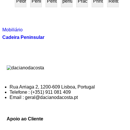
Pedra
Peninsular
Penta
pentafurniture
Práctica
Prints
Reitoria
PRESENTE
Mobiliário
Cadeira Peninsular
Rua Arriaga 2, 1200-609 Lisboa, Portugal
Telefone : (+351) 911 081 409
Email : geral@dacianodacosta.pt
Apoio ao Cliente