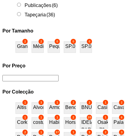
Publicações
(6)
Tapeçaria
(36)
Por Tamanho
2
2
0
0
0
Grande
Médio
Pequeno
SP.01
SP.02
Por Preço
Por Colecção
1
3
1
2
2
1
2
Altis
Alvor
Armchair
Bench
BNU
Casino
Cavalos
1
1
1
2
20
1
6
Cork
costureira
Habitat70
Horses
IDEIAS
Osaka
Palace
PARA
70
2
1
37
1
3
2
3