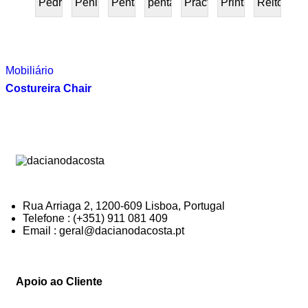
Pedra
Peninsular
Penta
pentafurniture
Práctica
Prints
Reitoria
PRESENTE
Mobiliário
Costureira Chair
Rua Arriaga 2, 1200-609 Lisboa, Portugal
Telefone : (+351) 911 081 409
Email : geral@dacianodacosta.pt
Apoio ao Cliente