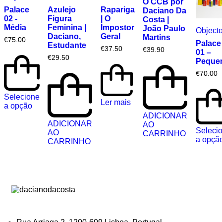
O CCB por
Palace
Azulejo
Rapariga
Daciano Da
02 -
Figura
| O
Costa |
Média
Feminina |
Impostor
João Paulo
Object
Daciano,
Geral
Martins
€
75.00
Palace
Estudante
€
37.50
€
39.90
01 –
€
29.50
Peque
€
70.00
Selecione
Ler mais
a opção
ADICIONAR
ADICIONAR
AO
Seleci
AO
CARRINHO
a opçã
CARRINHO