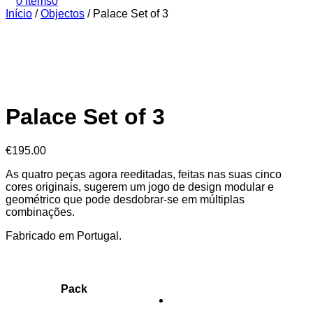
0 items
0
Início
/
Objectos
/
Palace Set of 3
Palace Set of 3
€
195.00
As quatro peças agora reeditadas, feitas nas suas cinco
cores originais, sugerem um jogo de design modular e
geométrico que pode desdobrar-se em múltiplas
combinações.
Fabricado em Portugal.
Pack