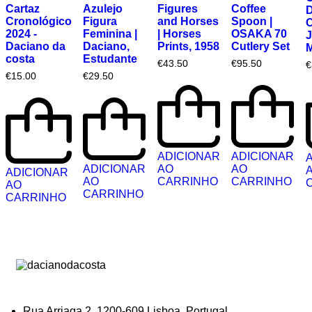
Cartaz
Azulejo
Figures
Coffee
D
Cronológico
Figura
and Horses
Spoon |
C
2024 -
Feminina |
| Horses
OSAKA 70
J
Daciano da
Daciano,
Prints, 1958
Cutlery Set
M
costa
Estudante
€
43.50
€
95.50
€
€
15.00
€
29.50
ADICIONAR
ADICIONAR
ADICIONAR
AO
AO
ADICIONAR
AO
CARRINHO
CARRINHO
AO
CARRINHO
CARRINHO
Rua Arriaga 2, 1200-609 Lisboa, Portugal