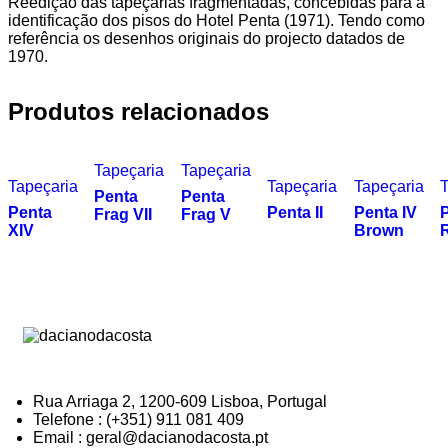
Reedição das tapeçarias fragmentadas, concebidas para a
identificação dos pisos do Hotel Penta (1971). Tendo como
referência os desenhos originais do projecto datados de
1970.
Produtos relacionados
Tapeçaria
Tapeçaria
Tapeçaria
Tapeçaria
Tapeçaria
T
Penta
Penta
Penta
Penta II
Penta IV
P
Frag VII
Frag V
XIV
Brown
Rua Arriaga 2, 1200-609 Lisboa, Portugal
Telefone : (+351) 911 081 409
Email : geral@dacianodacosta.pt