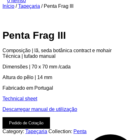
0 items
0
Início
/
Tapeçaria
/
Penta Frag III
Penta Frag III
Composição | lã, seda botânica contract e mohair
Técnica | tufado manual
Dimensões | 70 x 70 mm /cada
Altura do pêlo | 14 mm
Fabricado em Portugal
Technical sheet
Descarregar manual de utilização
Pedido de Cotação
Category:
Tapeçaria
Collection:
Penta