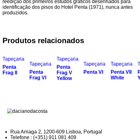
reedição dos primeiros estudos gráficos desenhados para
identificação dos pisos do Hotel Penta (1971), nunca antes
produzidos.
Produtos relacionados
Tapeçaria
Tapeçaria
Tapeçaria
Tapeçaria
Tapeçaria
T
Penta
Penta
Penta
Penta VI
Penta VII
P
Frag II
Frag V
Frag VI
White
Yellow
Rua Arriaga 2, 1200-609 Lisboa, Portugal
Telefone : (+351) 911 081 409