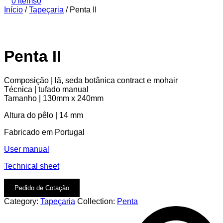
0 items
0
Início
/
Tapeçaria
/
Penta II
Penta II
Composição | lã, seda botânica contract e mohair
Técnica | tufado manual
Tamanho | 130mm x 240mm
Altura do pêlo | 14 mm
Fabricado em Portugal
User manual
Technical sheet
Pedido de Cotação
Category:
Tapeçaria
Collection:
Penta