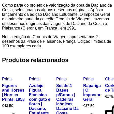
Como parte do projeto de valorização da obra de Daciano da
Costa, selecionámos alguns desenhos originais. Após o
lançamento da edição Daciano Estudante, O Impostor Geral
e a primeira parte da coleção Croquis de Viagem, trazemos
os desenhos originais das viagens de Daciano da Costa a
Plaisance (Oleron), em França , em 1991
Nesta edição de Croquis de Viagem, apresentamos 2
desenhos da Praia de Plaisance, França. Edição limitada de
100 exemplares cada.
Produtos relacionados
Prints
Prints
Prints
Prints
Obje
Figures
Azulejo
Set de 4
Rapariga
Cork
and Horses
Figura
Bases
| O
de T
| Horses
Feminina
p/Copos |
Impostor
€
175
Prints, 1958
com gato e
Cadeiras
Geral
flores |
Icónicas
€
43.50
€
37.50
Daciano,
Daciano Da
Estudante
Costa