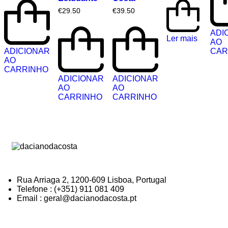
€
29.50
€
39.50
ADI
Ler mais
AO
ADICIONAR
CAR
AO
CARRINHO
ADICIONAR
ADICIONAR
AO
AO
CARRINHO
CARRINHO
Rua Arriaga 2, 1200-609 Lisboa, Portugal
Telefone : (+351) 911 081 409
Email : geral@dacianodacosta.pt