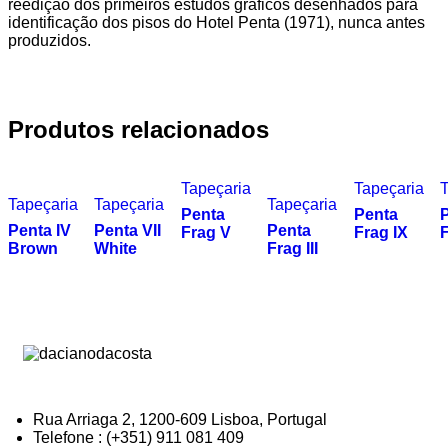
reedição dos primeiros estudos gráficos desenhados para
identificação dos pisos do Hotel Penta (1971), nunca antes
produzidos.
Produtos relacionados
Tapeçaria
Tapeçaria
T
Tapeçaria
Tapeçaria
Tapeçaria
Penta
Penta
Penta IV
Penta VII
Penta
Frag V
Frag IX
F
Brown
White
Frag III
Rua Arriaga 2, 1200-609 Lisboa, Portugal
Telefone : (+351) 911 081 409