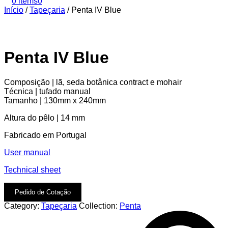
0 items
0
Início
/
Tapeçaria
/
Penta IV Blue
Penta IV Blue
Composição | lã, seda botânica contract e mohair
Técnica | tufado manual
Tamanho | 130mm x 240mm
Altura do pêlo | 14 mm
Fabricado em Portugal
User manual
Technical sheet
Pedido de Cotação
Category:
Tapeçaria
Collection:
Penta